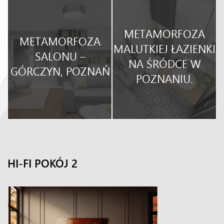
METAMORFOZA
METAMORFOZA
O
MALUTKIEJ ŁAZIENKI
SALONU –
NA ŚRÓDCE W
GÓRCZYN, POZNAŃ
POZNANIU.
HI-FI POKÓJ 2