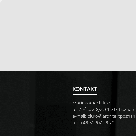
KONTAKT
Macińska Architekci
ul. Żeńców 8/2, 61-313 Poznań
e-mail:
biuro@architektpozna
tel: +48 61 307 28 70