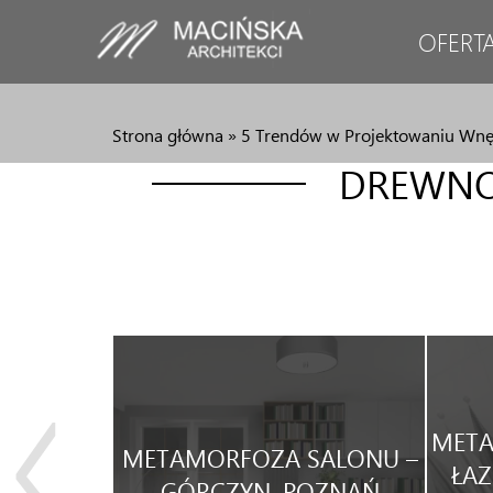
OFERT
Strona główna
»
5 Trendów w Projektowaniu Wnę
DREWNO 
JA
META
METAMORFOZA SALONU –
WEGO
ŁAZ
GÓRCZYN, POZNAŃ