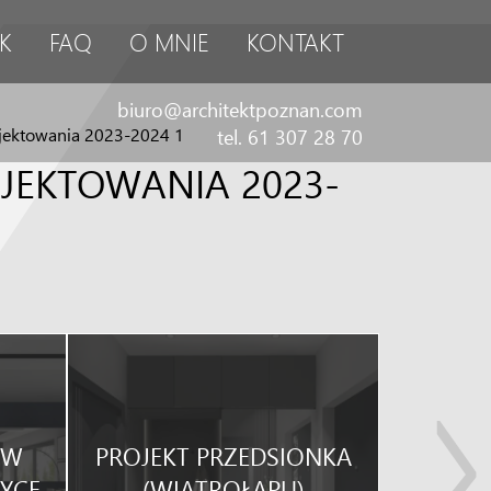
K
FAQ
O MNIE
KONTAKT
biuro@architektpoznan.com
ojektowania 2023-2024 1
tel. 61 307 28 70
JEKTOWANIA 2023-
KUCHNI
 W
PROJEKT PRZEDSIONKA
POM
YCE
(WIATROŁAPU)