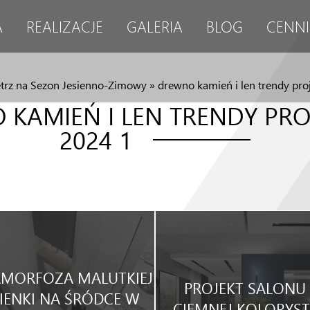
A
REALIZACJE
GALERIA
BLOG
CENNI
trz na Sezon Jesienno-Zimowy
»
drewno kamień i len trendy pr
KAMIEŃ I LEN TRENDY PRO
2024 1
MORFOZA MALUTKIEJ
PROJEKT SALONU
IENKI NA ŚRÓDCE W
CIEMNEJ KOLORYST