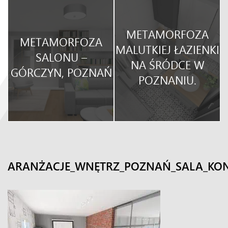
METAMORFOZA
METAMORFOZA
O
MALUTKIEJ ŁAZIENKI
SALONU –
NA ŚRÓDCE W
GÓRCZYN, POZNAŃ
POZNANIU.
ARANŻACJE_WNĘTRZ_POZNAŃ_SALA_KO