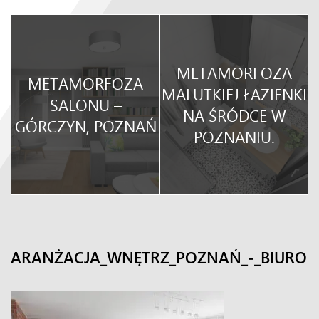
METAMORFOZA
METAMORFOZA
O
MALUTKIEJ ŁAZIENKI
SALONU –
NA ŚRÓDCE W
GÓRCZYN, POZNAŃ
POZNANIU.
ARANŻACJA_WNĘTRZ_POZNAŃ_-_BIURO