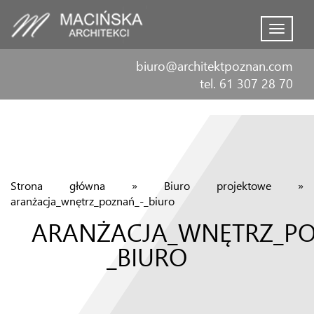
Menu
biuro@architektpoznan.com
tel. 61 307 28 70
Strona główna
»
Biuro projektowe
»
aranżacja_wnętrz_poznań_-_biuro
ARANŻACJA_WNĘTRZ_PO
_BIURO