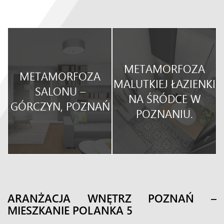
METAMORFOZA
METAMORFOZA
O
MALUTKIEJ ŁAZIENKI
SALONU –
NA ŚRÓDCE W
GÓRCZYN, POZNAŃ
POZNANIU.
ARANŻACJA WNĘTRZ POZNAŃ –
MIESZKANIE POLANKA 5