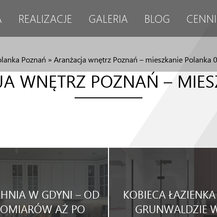
A
REALIZACJE
GALERIA
BLOG
CENNI
olanka Poznań
»
Aranżacja wnętrz Poznań – mieszkanie Polanka 
A WNĘTRZ POZNAŃ – MIES
HNIA W GDYNI – OD
KOBIECA ŁAZIENKA
POMIARÓW AŻ PO
GRUNWALDZIE 