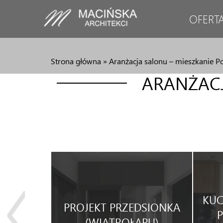
OFERT
Strona główna
»
Aranżacja salonu – mieszkanie P
ARANŻACJ
KUC
ONU W
PROJEKT PRZEDSIONKA
RYSTYCE
(WIATROŁAPU)