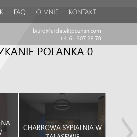
K
FAQ
O MNIE
KONTAKT
biuro@architektpoznan.com
0
tel. 61 307 28 70
ZKANIE POLANKA 0
 NA
CHABROWA SYPIALNIA W
SALON
W
ZALASEWIE
GR