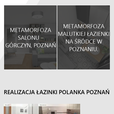
METAMORFOZA
METAMORFOZA
O
MALUTKIEJ ŁAZIENKI
SALONU –
NA ŚRÓDCE W
GÓRCZYN, POZNAŃ
POZNANIU.
REALIZACJA ŁAZINKI POLANKA POZNAŃ