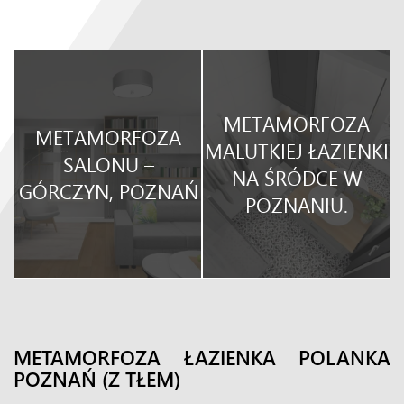
METAMORFOZA
METAMORFOZA
O
MALUTKIEJ ŁAZIENKI
SALONU –
NA ŚRÓDCE W
GÓRCZYN, POZNAŃ
POZNANIU.
METAMORFOZA ŁAZIENKA POLANKA
POZNAŃ (Z TŁEM)