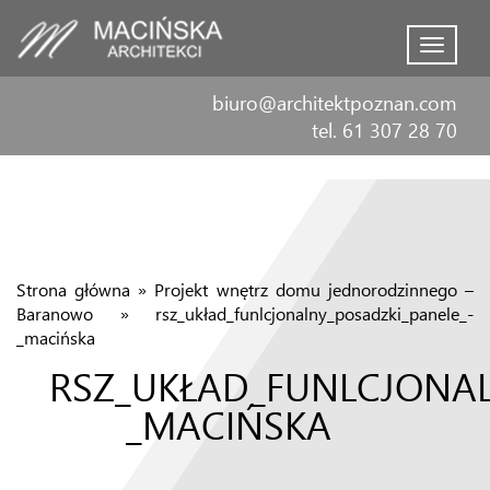
Menu
biuro@architektpoznan.com
tel. 61 307 28 70
Strona główna
»
Projekt wnętrz domu jednorodzinnego –
Baranowo
»
rsz_układ_funlcjonalny_posadzki_panele_-
_macińska
RSZ_UKŁAD_FUNLCJONAL
_MACIŃSKA