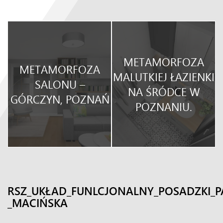
METAMORFOZA
METAMORFOZA
O
MALUTKIEJ ŁAZIENKI
SALONU –
NA ŚRÓDCE W
GÓRCZYN, POZNAŃ
POZNANIU.
RSZ_UKŁAD_FUNLCJONALNY_POSADZKI_P
_MACIŃSKA