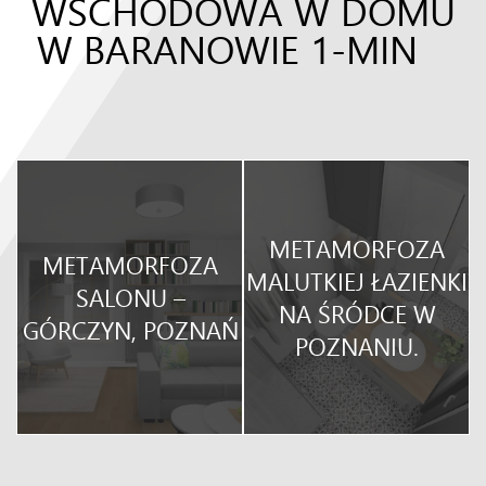
WSCHODOWA W DOMU
W BARANOWIE 1-MIN
METAMORFOZA
METAMORFOZA
O
MALUTKIEJ ŁAZIENKI
SALONU –
NA ŚRÓDCE W
GÓRCZYN, POZNAŃ
POZNANIU.