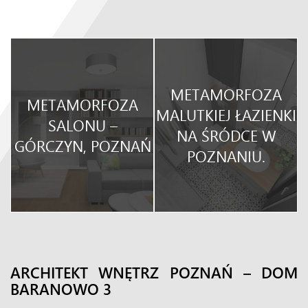
METAMORFOZA
METAMORFOZA
O
MALUTKIEJ ŁAZIENKI
SALONU –
NA ŚRÓDCE W
GÓRCZYN, POZNAŃ
POZNANIU.
ARCHITEKT WNĘTRZ POZNAŃ – DOM
BARANOWO 3