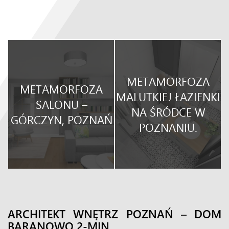
METAMORFOZA
METAMORFOZA
O
MALUTKIEJ ŁAZIENKI
SALONU –
NA ŚRÓDCE W
GÓRCZYN, POZNAŃ
POZNANIU.
ARCHITEKT WNĘTRZ POZNAŃ – DOM
BARANOWO 2-MIN