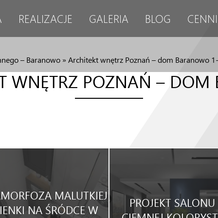
A
REALIZACJE
GALERIA
BLOG
CENNI
innego – Baranowo
»
Architekt wnętrz Poznań – dom Baranowo 1
KT WNĘTRZ POZNAŃ – DOM
MORFOZA MALUTKIEJ
PROJEKT SALONU
IENKI NA ŚRÓDCE W
CIEMNEJ KOLORYST