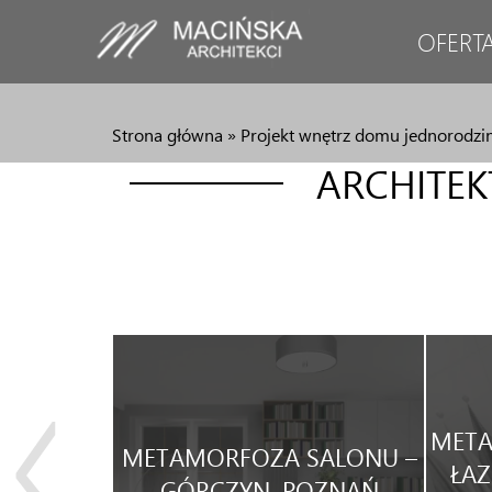
OFERT
Strona główna
»
Projekt wnętrz domu jednorodz
ARCHITE
JA
META
METAMORFOZA SALONU –
WEGO
ŁAZ
GÓRCZYN, POZNAŃ